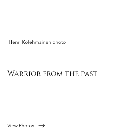
Henri Kolehmainen photo
Warrior from the past
Viikinki soturi ja Highlander -elokuvan
inspiroimia kuvia
View Photos